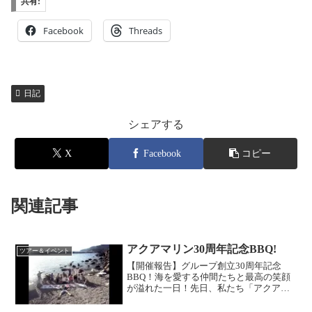
共有:
Facebook
Threads
日記
シェアする
X
Facebook
コピー
関連記事
アクアマリン30周年記念BBQ!
ツアー＆イベント
【開催報告】グループ創立30周年記念
BBQ！海を愛する仲間たちと最高の笑顔
が溢れた一日！先日、私たち「アクアマ
リン」は、グループ創立30周年という大
きな節目を迎え、日頃お世話になってい