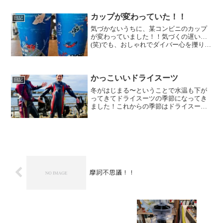
る新旧のゲストの皆様をお招きし、盛大
な記念BBQを開催い...
カップが変わっていた！！
日記
気づかないうちに、某コンビニのカップ
が変わっていました！！気づくの遅い…
(笑)でも、おしゃれでダイバー心を擽りま
すね♪必要ないのに買っちゃう( *´艸｀)メ
ーカーの罠にハマる…ハマってあげる…
私( ´∀｀ )
かっこいいドライスーツ
日記
冬がはじまる〜ということで水温も下が
ってきてドライスーツの季節になってき
ました！これからの季節はドライスーツ
が快適ですよね〜！みなさんカッコイイ
ですね！では、ドライスーツのメリット
ってなに？とよく質問がありますのでこ
こでお答えします！まずド...
摩訶不思議！！