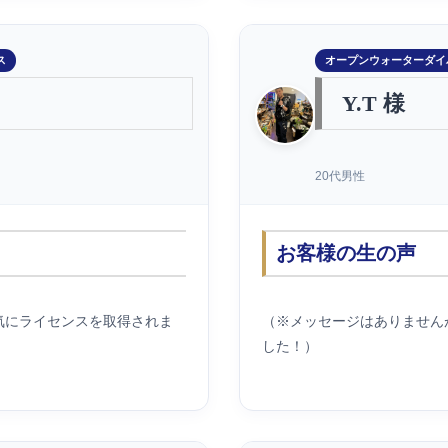
ス
オープンウォーターダイ
Y.T 様
20代男性
お客様の生の声
気にライセンスを取得されま
（※メッセージはありません
した！）