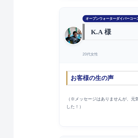
オープンウォーターダイバーコー
K.A 様
20代女性
お客様の生の声
（※メッセージはありませんが、元
した！）