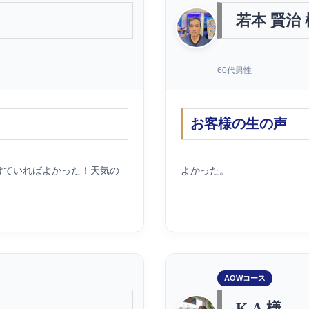
若本 賢治 
60代男性
お客様の生の声
けていればよかった！天気の
よかった。
AOWコース
K.A 様