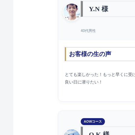
Y.N 様
40代男性
お客様の生の声
とても楽しかった！もっと早くに受
良い日に潜りたい！
AOWコース
O.K 様