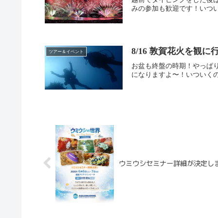
みの参加も歓迎です！いついく
8/16 敦賀花火を観に
ツアー＆イベント
お盆も終盤の時期！やっぱ
になりますよ〜！いついくの？
ウミウシセミナー詳細が決定し