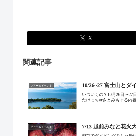
X
関連記事
10/26~27 富士山
ツアー＆イベント
いついくの？10月26日〜
たけっちorさとみもぐる内容3
7/13 越前みなと花
ツアー＆イベント
越前でダイビングをした後は