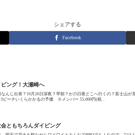
シェアする
Facebook
とダイビング！大瀬崎へ
27日なんじ出発？10月26日深夜？早朝？か25日夜どこへ行くの？富士山
ビーチいくらかかるの予価 ※メンバー 55,000円(税...
火大会ともちろんダイビング
、明石で花火を観ながらワイワイとみんなでBBQでも！なので、7/13.1