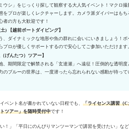
ミウシ」をじっくり探して観察する大人気イベント！マクロ撮
態をプロが楽しくレクチャーします。カメラ派ダイバーはもち
心者の方も大歓迎です！
7日(土) 【越前ボートダイビング】
う、ダイナミックな地形や魚の群れに会いにいきましょう！ボ
らプロが優しくサポートするので安心してご参加いただけます
【玄達（げんたつ）ツアー】
地、期間限定で解禁される「玄達瀬」へ遠征！圧倒的な透明度
力のブルーの世界は、一度潜ったら忘れられない感動が待って
イベント名が書かれていない日程でも、
「ライセンス講習（C
トツアー」を随時受付中
です！
い！」「平日にのんびりマンツーマンで講習を受けたい」など