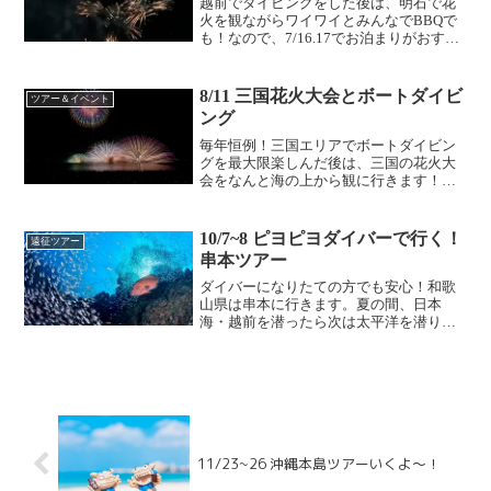
越前でダイビングをした後は、明石で花
火を観ながらワイワイとみんなでBBQで
も！なので、7/16.17でお泊まりがおすす
めです。もちろん16日のみ、17日のみの
参加も歓迎です！いついくの？7月15日か
ら17日なんじ出発？どこへ行くの？いつ
8/11 三国花火大会とボートダイビ
ツアー＆イベント
もの...
ング
毎年恒例！三国エリアでボートダイビン
グを最大限楽しんだ後は、三国の花火大
会をなんと海の上から観に行きます！海
の上なので人混みも避けられて花火も貸
切状態！スタッフおすすめですよー！毎
年人気なので早めのお申し込みを！いつ
10/7~8 ピヨピヨダイバーで行く！
遠征ツアー
いくの？8月11日なんじ...
串本ツアー
ダイバーになりたての方でも安心！和歌
山県は串本に行きます。夏の間、日本
海・越前を潜ったら次は太平洋を潜りに
行きましょう！本州最南端の町・串本は
黒潮の影響を強く受け、魚種の多さはト
ップクラス。本州では唯一の亜熱帯地域
に分布されています。 海の...
11/23~26 沖縄本島ツアーいくよ〜！