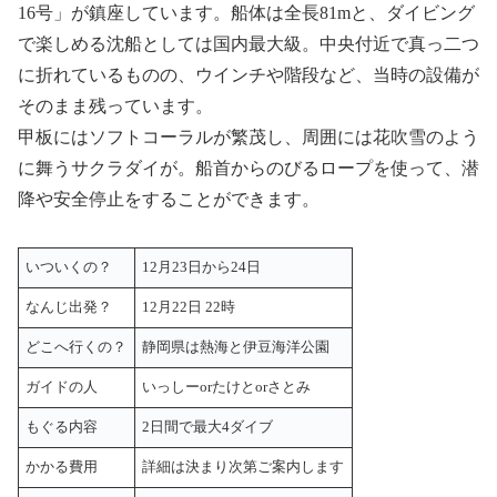
16号」が鎮座しています。船体は全長81mと、ダイビング
で楽しめる沈船としては国内最大級。中央付近で真っ二つ
に折れているものの、ウインチや階段など、当時の設備が
そのまま残っています。
甲板にはソフトコーラルが繁茂し、周囲には花吹雪のよう
に舞うサクラダイが。船首からのびるロープを使って、潜
降や安全停止をすることができます。
いついくの？
12月23日から24日
なんじ出発？
12月22日 22時
どこへ行くの？
静岡県は熱海と伊豆海洋公園
ガイドの人
いっしーorたけとorさとみ
もぐる内容
2日間で最大4ダイブ
かかる費用
詳細は決まり次第ご案内します