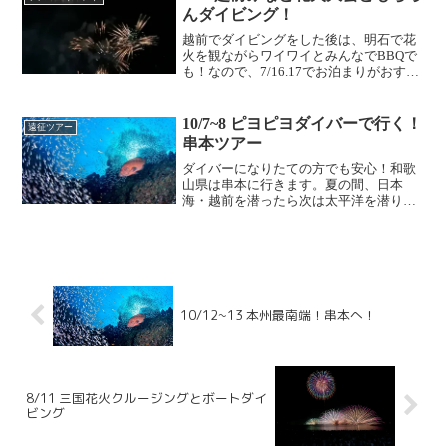
んダイビング！
越前でダイビングをした後は、明石で花
火を観ながらワイワイとみんなでBBQで
も！なので、7/16.17でお泊まりがおすす
めです。もちろん16日のみ、17日のみの
参加も歓迎です！いついくの？7月15日か
ら17日なんじ出発？どこへ行くの？いつ
10/7~8 ピヨピヨダイバーで行く！
遠征ツアー
もの...
串本ツアー
ダイバーになりたての方でも安心！和歌
山県は串本に行きます。夏の間、日本
海・越前を潜ったら次は太平洋を潜りに
行きましょう！本州最南端の町・串本は
黒潮の影響を強く受け、魚種の多さはト
ップクラス。本州では唯一の亜熱帯地域
に分布されています。 海の...
10/12~13 本州最南端！串本へ！
8/11 三国花火クルージングとボートダイ
ビング