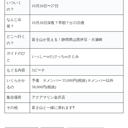
いついく
10月26日〜27日
の？
なんじ出
10月26日深夜？早朝？か25日夜
発？
どこへ行く
富士山が見える！静岡県は西伊豆・大瀬崎
の？
ガイドのひ
いっしーorたけっちorさとみ
と
もぐる内容
3ビーチ
いくらかか
予価 ※メンバー 55,000円(税抜) ※メンバー以外
るの
58,000円(税抜)
集合場所
アクアマリン金沢店
その他
富士山と一緒に潜れます⁈