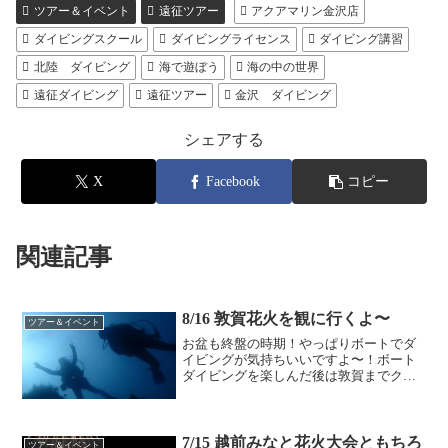
ツアー＆イベント
遠征ツアー
アクアマリン金沢店
ダイビングスクール
ダイビングライセンス
ダイビング講習
北陸 ダイビング
海で遊ぼう
海の中の世界
遠征ダイビング
遠征ツアー
金沢 ダイビング
シェアする
X
Facebook
コピー
関連記事
8/16 敦賀花火を観に行くよ〜
ツアー＆イベント
お盆も終盤の時期！やっぱりボートでダ
イビングが気持ちいいですよ〜！ボート
ダイビングを楽しんだ後は敦賀までクル
ージングして花火鑑賞！夏の思い出にな
りますよ〜！いついくの？8月16日なんじ
出発？8月16日 7時どこへ行くの？いつ
もの越前ガイドの...
7/15 越前みなと花火大会ともちろ
ツアー＆イベント