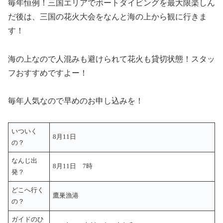
毎年恒例！三国エリアでボートダイビングを最大限楽しん
だ後は、三国の花火大会をなんと海の上から観に行きま
す！
海の上なので人混みも避けられて花火も貸切状態！スタッ
フおすすめですよー！
毎年人気なので早めのお申し込みを！
いついく
8月11日
の？
なんじ出
8月11日 7時
発？
どこへ行く
鷹巣漁港
の？
ガイドのひ