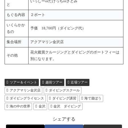
いっしーorたけっちorさとみ
と
もぐる内容
２ボート
いくらかか
予価 18,700円（ダイビング代）
るの
集合場所
アクアマリン金沢店
花火鑑賞クルージングとダイビングのボートフィーは
その他
別になります。
ツアー＆イベント
越前ツアー
近場ツアー
アクアマリン金沢店
ダイビングスクール
ダイビングライセンス
ダイビング講習
海で遊ぼう
海の中の世界
金沢
金沢 ダイビング
シェアする