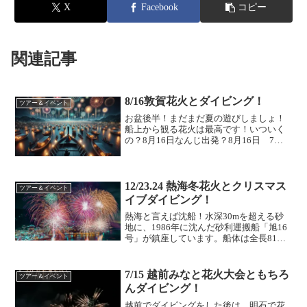
X
Facebook
コピー
関連記事
8/16敦賀花火とダイビング！
ツアー＆イベント
お盆後半！まだまだ夏の遊びしましょ！
船上から観る花火は最高です！いついく
の？8月16日なんじ出発？8月16日 7時
どこへ行くの？越前ガイドのひといっし
ーorたけっちorさとみもぐる内容２ボート
いくらかかるの予価 17,380円（ダイビ
ング代...
12/23.24 熱海冬花火とクリスマス
ツアー＆イベント
イブダイビング！
熱海と言えば沈船！水深30mを超える砂
地に、1986年に沈んだ砂利運搬船「旭16
号」が鎮座しています。船体は全長81m
と、ダイビングで楽しめる沈船としては
国内最大級。中央付近で真っ二つに折れ
ているものの、ウインチや階段など、当
7/15 越前みなと花火大会ともちろ
ツアー＆イベント
時の設備がその...
んダイビング！
越前でダイビングをした後は、明石で花