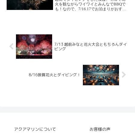
火を観ながらワイワイとみんなでBBQで
も！なので、7/16.17でお泊まりがおすす
めです。もちろん16日のみ、17日のみの
参加も歓迎です！いついくの？7月15日か
ら17日なんじ出発？どこへ行くの？いつ
もの...
7/13 越前みなと花火大会ともちろんダイ
ビング
8/16敦賀花火とダイビング！
アクアマリンについて
お客様の声