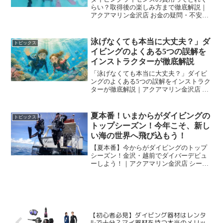
らい？取得後の楽しみ方まで徹底解説｜
アクアマリン金沢店 お金の疑問・不安を
スッキリ解消！ ダイビングライセンスの
費用ってどれくらい？気になる料金の内
訳から取得後の楽しみ方まで徹底解説！
泳げなくても本当に大丈夫？」ダ
トピックス
「あとから高額な費...
イビングのよくある5つの誤解を
インストラクターが徹底解説
「泳げなくても本当に大丈夫？」ダイビ
ングのよくある5つの誤解をインストラク
ターが徹底解説｜アクアマリン金沢店 初
心者・未経験者歓迎！ 「泳げなくても本
当に大丈夫？」ダイビングのよくある5つ
の誤解をインストラクターが徹底解説
夏本番！いまからがダイビングの
トピックス
「海は好きだけど...
トップシーズン！今年こそ、新し
い海の世界へ飛び込もう！
【夏本番】今からがダイビングのトップ
シーズン！金沢・越前でダイバーデビュ
ーしよう！｜アクアマリン金沢店 シーズ
ン到来！ 夏本番！いまからがダイビング
のトップシーズン！今年こそ、新しい海
の世界へ飛び込もう！ 「今年こそはダイ
ビングを始めてみた...
【初心者必見】ダイビング器材はレンタ
ルで十分？マイ器材を持つ本当のメリッ