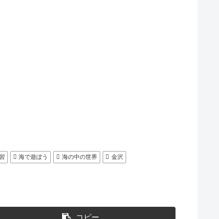
習
海で遊ぼう
海の中の世界
金沢
コピー