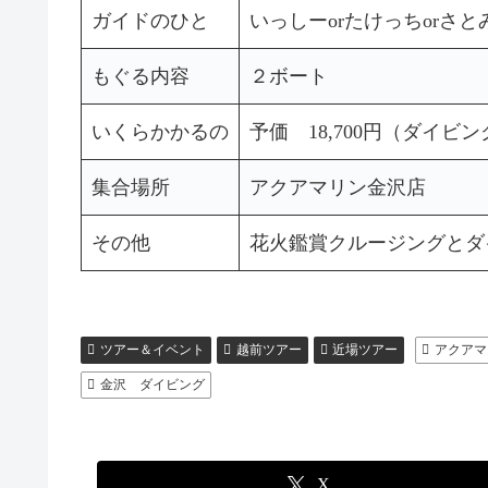
ガイドのひと
いっしーorたけっちorさと
もぐる内容
２ボート
いくらかかるの
予価 18,700円（ダイビ
集合場所
アクアマリン金沢店
その他
花火鑑賞クルージングとダ
ツアー＆イベント
越前ツアー
近場ツアー
アクアマ
金沢 ダイビング
X