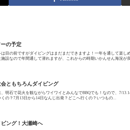
アーの予定
冬は目の前ですがダイビングはまだまだできますよ！一年を通して楽し
施設なので年間通して潜れますが、これからの時期いかんせん海況が良く
火大会ともちろんダイビング
、明石で花火を観ながらワイワイとみんなでBBQでも！なので、7/13.1
の？7月13日から14日なんじ出発？どこへ行くの？いつもの...
とダイビング！大瀬崎へ