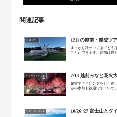
関連記事
12月の越前・能登ツ
近場ツアー
すっかり秋めいてきてもう
ことができます。越前は自社
7/13 越前みなと花
ツアー＆イベント
越前でダイビングをした後は
みの参加も歓迎です！いついく
10/26~27 富士山
ツアー＆イベント