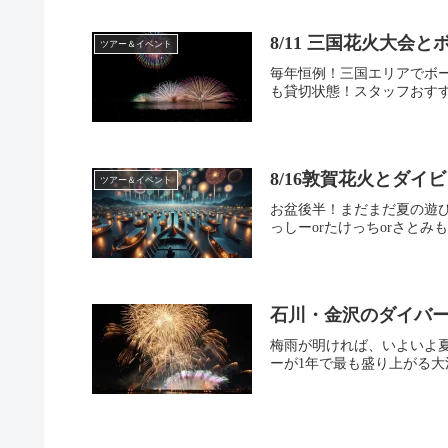
8/11 三国花火大会
ツアー＆イベント
毎年恒例！三国エリアでボ
も貸切状態！スタッフおすす
8/16敦賀花火とダイ
ツアー＆イベント
お盆後半！まだまだ夏の遊び
っしーorたけっちorさとみ
石川・金沢のダイバー
梅雨が明ければ、いよいよ夏
ーが1年で最も盛り上がる大