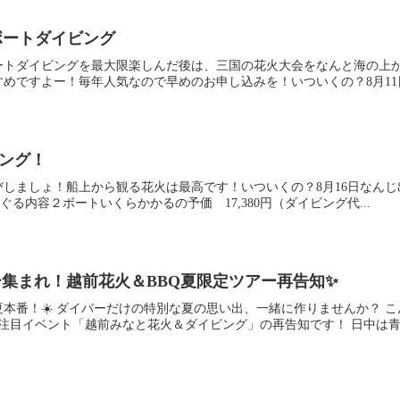
とボートダイビング
ートダイビングを最大限楽しんだ後は、三国の花火大会をなんと海の上
めですよー！毎年人気なので早めのお申し込みを！いついくの？8月11日
ビング！
しましょ！船上から観る花火は最高です！いついくの？8月16日なんじ
もぐる内容２ボートいくらかかるの予価 17,380円（ダイビング代...
集まれ！越前花火＆BBQ夏限定ツアー再告知✨
本番！☀️ ダイバーだけの特別な夏の思い出、一緒に作りませんか？ こ
注目イベント「越前みなと花火＆ダイビング」の再告知です！ 日中は青く